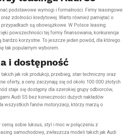
znać podstawowe wymogi i formalności. Firmy leasingowe
az zdolności kredytowej. Warto również pamiętać o
h przypadkach są obowiązkowe. W Polsce leasing
zięki powszechności tej formy finansowania, konkurencja
ą bardzo korzystne. To jeszcze jeden powód, dla którego
się tak popularnym wyborem.
a i dostępność
akich jak rok produkcji, przebieg, stan techniczny oraz
e oferty, a ceny zaczynają się od około 100 000 złotych
ód staje się dostępny dla szerokiej grupy odbiorców,
ągami Audi S5 bez konieczności dużych nakładów
a wszystkich fanów motoryzacji, którzy marzą o
y cenią sobie luksus, styl i moc w połączeniu z
easing samochodowy, zwłaszcza modeli takich jak Audi