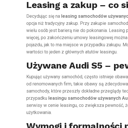
Leasing a zakup – co s
Decydując się na
leasing samochodów używanyc
opcja niż tradycyjny zakup. Przy zakupie samocho
wielu osób jest barierą nie do pokonania. Leasing 
więcej, po zakończeniu umowy leasingowej można z
pojazdu, jak to ma miejsce w przypadku zakupu. M
wartości to jeden z głównych atutów leasingu.
Używane Audi S5 – pe
Kupując używany samochód, często istnieje obawa 
od renomowanych firm, takie obawy są zdecydowa
samochody, które przeszły dokładne przeglądy tech
przypadku
leasingu samochodów używanych Au
serwisy w cenie leasingu, co zwiększa pewność, ż
użytkowania.
Wymogi i formalności p