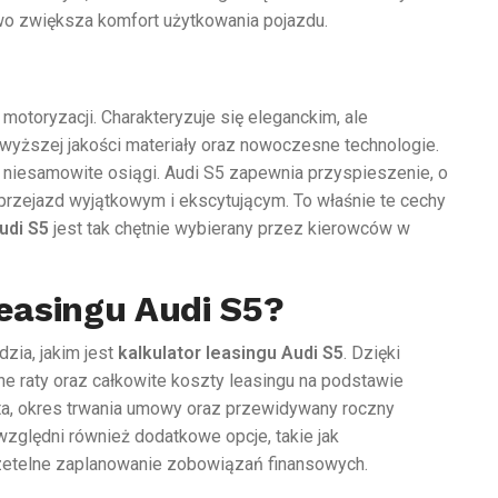
Audi A4 – prestiż i
wo zwiększa komfort użytkowania pojazdu.
jakość w segmencie...
2 Sierpnia 2024
otoryzacji. Charakteryzuje się eleganckim, ale
wyższej jakości materiały oraz nowoczesne technologie.
a niesamowite osiągi. Audi S5 zapewnia przyspieszenie, o
 przejazd wyjątkowym i ekscytującym. To właśnie te cechy
udi S5
jest tak chętnie wybierany przez kierowców w
leasingu Audi S5?
dzia, jakim jest
kalkulator leasingu Audi S5
. Dzięki
 raty oraz całkowite koszty leasingu na podstawie
a, okres trwania umowy oraz przewidywany roczny
względni również dodatkowe opcje, takie jak
rzetelne zaplanowanie zobowiązań finansowych.