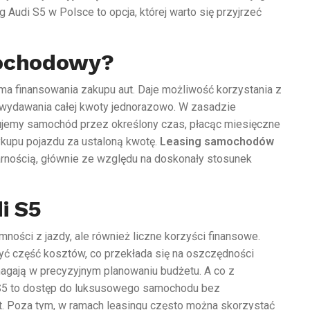
 Audi S5 w Polsce to opcja, której warto się przyjrzeć
mochodowy?
a finansowania zakupu aut. Daje możliwość korzystania z
wydawania całej kwoty jednorazowo. W zasadzie
ujemy samochód przez określony czas, płacąc miesięczne
ykupu pojazdu za ustaloną kwotę.
Leasing samochodów
arnością, głównie ze względu na doskonały stosunek
i S5
mności z jazdy, ale również liczne korzyści finansowe.
yć część kosztów, co przekłada się na oszczędności
agają w precyzyjnym planowaniu budżetu. A co z
 S5 to dostęp do luksusowego samochodu bez
MODELE AUDI
t. Poza tym, w ramach leasingu często można skorzystać