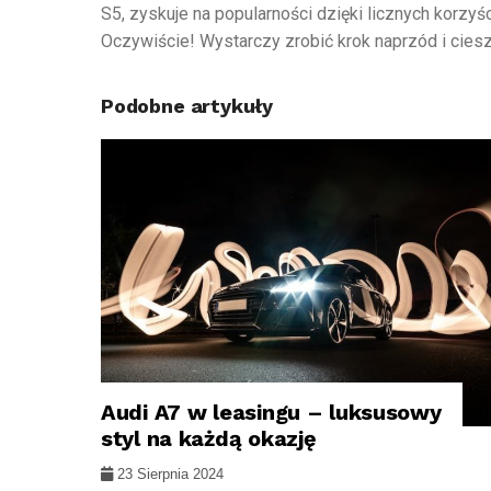
S5, zyskuje na popularności dzięki licznych korzyś
Oczywiście! Wystarczy zrobić krok naprzód i ci
Podobne artykuły
Audi A7 w leasingu – luksusowy
OFERTY LEASINGOWE
styl na każdą okazję
23 Sierpnia 2024