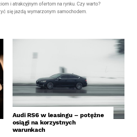
ciom i atrakcyjnym ofertom na rynku. Czy warto?
eszyć się jazdą wymarzonym samochodem.
Audi RS6 w leasingu – potężne
MODELE AUDI
osiągi na korzystnych
warunkach